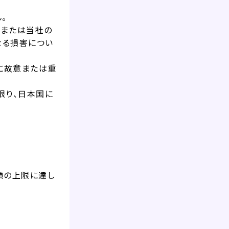
。
、または当社の
なる損害につい
に故意または重
限り、日本国に
額の上限に達し