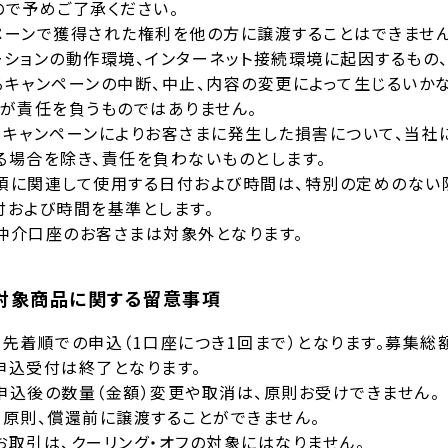
ので予めご了承ください。
ペーンで獲得された権利を他の方に譲渡することはできません
ーションの動作環境、インターネット接続環境に起因するもの
るキャンペーンの中断、中止、内容の変更によって生じるいか
社が責任を負うものではありません。
本キャンペーンによりお客さまに発生した損害について、当社
る場合を除き、責任を負わないものとします。
項に関連して使用する日付および時間は、特別の定めのない
付および時間を基準とします。
仲介口座のお客さまは対象外となります。
対象商品に関する留意事項
、先着順での申込（1口座につき1回まで）となります。募集総
申込受付は終了となります。
申込後の数量（金額）変更や取消は、原則お受けできません。
、原則、償還前に譲渡することができません。
お取引は、クーリング・オフの対象にはなりません。