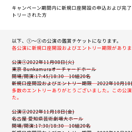
キャンペーン期間内に新規口座開設の申込および完了
トリーされた方
以下、①～③の公演の鑑賞チケットになります。
各公演に新規口座開設およびエントリー期限がありま
公演①2022年11月08日(火)
東京 Bunkamuraオーチャードホール
開場/開演:17:45/18:30 10組20名
新規口座開設およびエントリー期限 2022年10月18
多数のエントリーありがとうございました。この公演
た。
公演②2022年11月18日(金)
名古屋 愛知県芸術劇場大ホール
開場/開演:17:30/18:30 10組20名