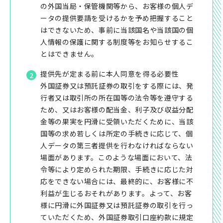
の外国当局・保管機関等から、お客様の個人デ
ータの提供要請を受けるかを予め把握すること
はできないため、事前に当該国名や当該国の個
人情報の保護に関する制度等をお知らせするこ
とはできません。
提供先が定まる前に本人同意を得る必要性
外国証券又は預託証券の取引をする際には、発
行者又は取引所の所在国等の法令等を遵守する
ため、又はお客様の配当金、利子及び収益分配
金等の果実を円滑に受領いただくために、当該
国等の求め若しくは所定の手続きに応じて、個
人データの第三者提供を行わなければならない
場面があります。このような場面において、法
令等により定められた期限、手続きに応じた対
応をできない場合には、最終的に、お客様に不
利益が生じるおそれがあります。よって、お客
様に円滑に外国証券又は預託証券の取引を行っ
ていただくため、外国証券取引口座約款に規定