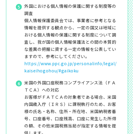
外国における個人情報の保護に関する制度等の
調査
個人情報保護委員会では、事業者に参考となる
情報を提供する観点から、一定の国又は地域に
おける個人情報の保護に関する制度について調
査し、我が国の個人情報保護法との間の本質的
な差異の把握に資する一定の情報を公表してい
ますので、参考にしてください。
https://www.ppc.go.jp/personalinfo/legal/
kaiseihogohou/#gaikoku
米国の外国口座税務コンプライアンス法（ＦＡ
ＴＣＡ）への対応
お客様がＦＡＴＣＡの対象者である場合、米国
内国歳入庁（ＩＲＳ）に課税執行のため、お客
様の氏名・名称、住所・所在地、米国納税者番
号、口座番号、口座残高、口座に発生した所得
の額、その他米国税務当局が指定する情報を提
供します。