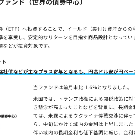
ファンド（世界の債券中心）
（ETF）へ投資することで、イールド（裏付け資産からの利
準を享受し、安定的なリターンを目指す商品設計となっていま
債などが投資対象です。
ント
社債などが主なプラス寄与となるも、円高ドル安が円ベースの
当ファンドは前月末比-1.6%となりました。
米国では、トランプ政権による関税政策に対
き懸念が高まったことなどを背景に、長期金
ては、米露によるウクライナ停戦交渉に伴っ
ら、中旬にかけて域内の金利は上昇しました
伴い域内の長期金利も低下基調に転じ、金利