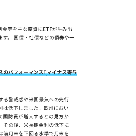
金等を主な原資にETFが生み出
す。 国債・社債などの債券や一
パフォーマンスに̠̠マイナス寄与
する警戒感や米国景気への先行
利は低下しました。欧州におい
て国防費が増大するとの見方か
。その後、米長期金利の低下に
は前月末を下回る水準で月末を